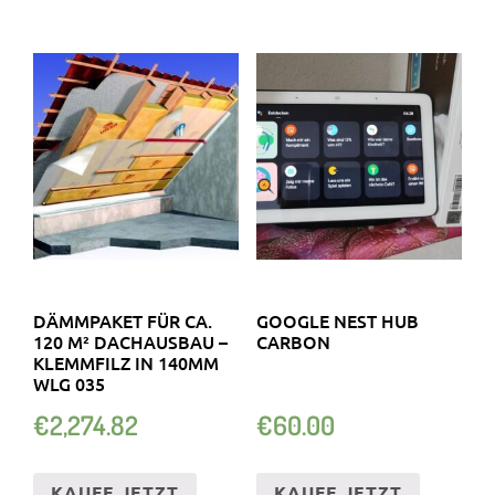
DÄMMPAKET FÜR CA.
GOOGLE NEST HUB
120 M² DACHAUSBAU –
CARBON
KLEMMFILZ IN 140MM
WLG 035
€
2,274.82
€
60.00
KAUFE JETZT
KAUFE JETZT