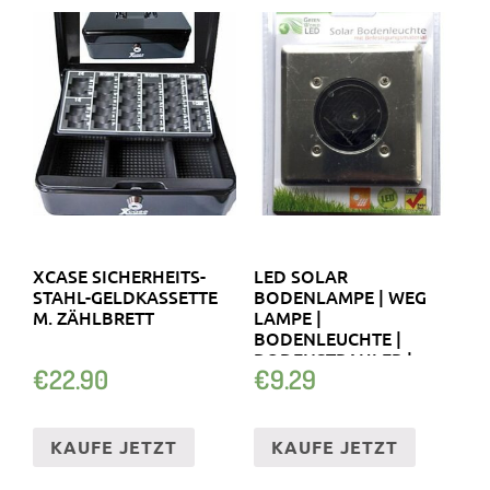
XCASE SICHERHEITS-
LED SOLAR
STAHL-GELDKASSETTE
BODENLAMPE | WEG
M. ZÄHLBRETT
LAMPE |
BODENLEUCHTE |
BODENSTRAHLER |
€
22.90
€
9.29
SOLARLAMPE
KAUFE JETZT
KAUFE JETZT