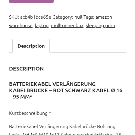
SKU:
acb4b1bce65e
Category:
null
Tags:
amazon
warehouse
,
laptop
,
mülltonnenbox
,
sleeping porn
Description
DESCRIPTION
BATTERIEKABEL VERLÄNGERUNG
KABELBRÜCKE – ROT SCHWARZ KABEL Ø 16
– 95 MM²
Kurzbeschreibung *
Batteriekabel Verlängerung Kabelbrücke Bohrung
Loch : M6 M8 M10 M12 Kabelquerschnittsfläche : 16