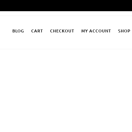
Zum
Inhalt
springen
BLOG
CART
CHECKOUT
MY ACCOUNT
SHOP