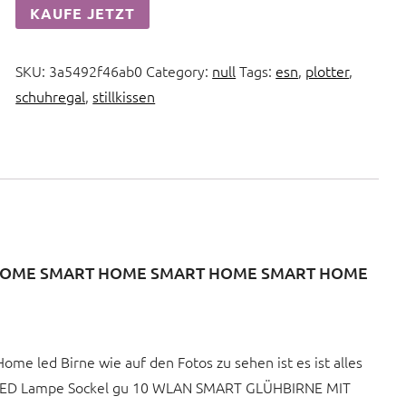
KAUFE JETZT
SKU:
3a5492f46ab0
Category:
null
Tags:
esn
,
plotter
,
schuhregal
,
stillkissen
HOME SMART HOME SMART HOME SMART HOME
me led Birne wie auf den Fotos zu sehen ist es ist alles
en LED Lampe Sockel gu 10 WLAN SMART GLÜHBIRNE MIT