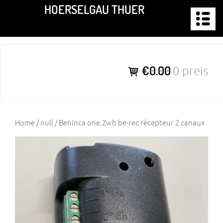
Zum
HOERSELGAU THUER
Inhalt
springen
€0.00
0 preis
Home
/
null
/ Beninca one.2wb be-rec récepteur 2 canaux