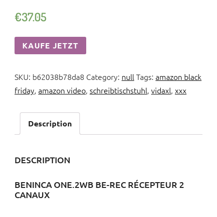
€
37.05
KAUFE JETZT
SKU:
b62038b78da8
Category:
null
Tags:
amazon black
friday
,
amazon video
,
schreibtischstuhl
,
vidaxl
,
xxx
Description
DESCRIPTION
BENINCA ONE.2WB BE-REC RÉCEPTEUR 2
CANAUX