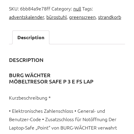
SKU:
6bb84a9e78ff
Category:
null
Tags:
adventskalender
,
bürostuhl
,
greenscreen
,
strandkorb
Description
DESCRIPTION
BURG WÄCHTER
MÖBELTRESOR SAFE P 3 E FS LAP
Kurzbeschreibung *
• Elektronisches Zahlenschloss • General- und
Benutzer-Code • Zusatzschloss für Notöffnung Der
Laptop-Safe „Point“ von BURG-WÄCHTER verwahrt