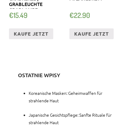
GRABLEUCHTE
GRABLAMPE
€
15.49
€
22.90
FRIEDHOFSKERZE
KAUFE JETZT
KAUFE JETZT
OSTATNIE WPISY
Koreanische Masken: Geheimwaffen für
strahlende Haut
Japanische Gesichtspflege: Sanfte Rituale für
strahlende Haut