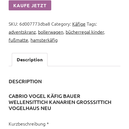
KAUFE JETZT
SKU:
6d007773dba8
Category:
Käfige
Tags:
adventskranz
,
bollerwagen
,
bücherregal kinder
,
fußmatte
,
hamsterkäfig
Description
DESCRIPTION
CABRIO VOGEL KÄFIG BAUER
WELLENSITTICH KANARIEN GROSSSITTICH V
OGELHAUS NEU
Kurzbeschreibung *