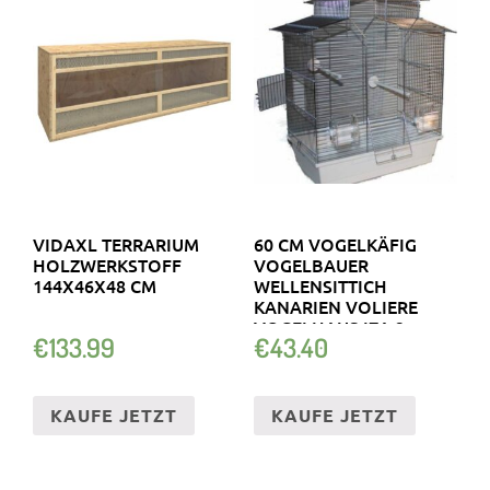
VIDAXL TERRARIUM
60 CM VOGELKÄFIG
HOLZWERKSTOFF
VOGELBAUER
144X46X48 CM
WELLENSITTICH
KANARIEN VOLIERE
VOGELHAUS IZA 2
€
133.99
€
43.40
OHNE
KAUFE JETZT
KAUFE JETZT