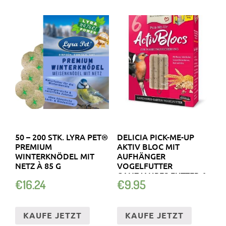
50 – 200 STK. LYRA PET®
DELICIA PICK-ME-UP
PREMIUM
AKTIV BLOC MIT
WINTERKNÖDEL MIT
AUFHÄNGER
NETZ À 85 G
VOGELFUTTER
GANZJAHRES FUTTER 6
€
16.24
€
9.95
STCK
KAUFE JETZT
KAUFE JETZT