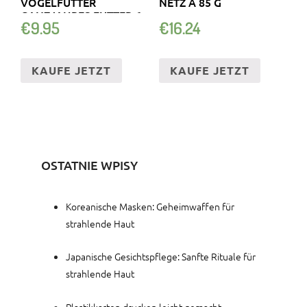
VOGELFUTTER
NETZ À 85 G
GANZJAHRES FUTTER 6
€
9.95
€
16.24
STCK
KAUFE JETZT
KAUFE JETZT
OSTATNIE WPISY
Koreanische Masken: Geheimwaffen für
strahlende Haut
Japanische Gesichtspflege: Sanfte Rituale für
strahlende Haut