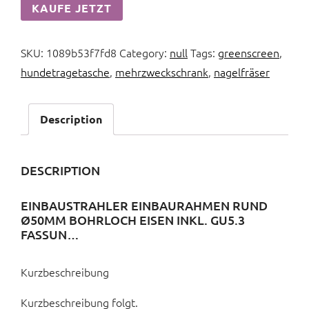
KAUFE JETZT
SKU:
1089b53f7fd8
Category:
null
Tags:
greenscreen
,
hundetragetasche
,
mehrzweckschrank
,
nagelfräser
Description
DESCRIPTION
EINBAUSTRAHLER EINBAURAHMEN RUND
Ø50MM BOHRLOCH EISEN INKL. GU5.3
FASSUN…
Kurzbeschreibung
Kurzbeschreibung folgt.