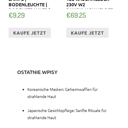
BODENLEUCHTE |
230V W2
BODENSTRAHLER |
RAUCHWARNMELDER
€
9.29
€
69.25
SOLARLAMPE
KABEL
KAUFE JETZT
KAUFE JETZT
OSTATNIE WPISY
Koreanische Masken: Geheimwaffen für
strahlende Haut
Japanische Gesichtspflege: Sanfte Rituale für
strahlende Haut