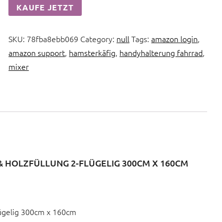
KAUFE JETZT
SKU:
78fba8ebb069
Category:
null
Tags:
amazon login
,
amazon support
,
hamsterkäfig
,
handyhalterung fahrrad
,
mixer
& HOLZFÜLLUNG 2-FLÜGELIG 300CM X 160CM
flügelig 300cm x 160cm