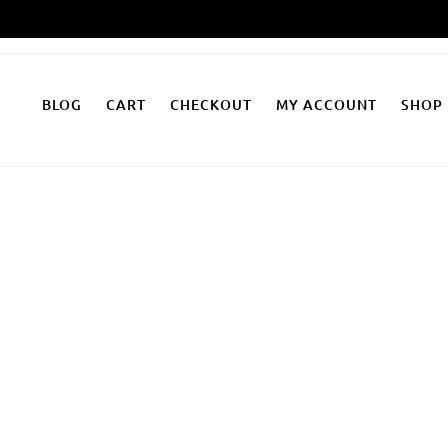
Zum
Inhalt
springen
BLOG
CART
CHECKOUT
MY ACCOUNT
SHOP