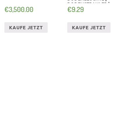
BODENSTRAHLER |
€
3,500.00
€
9.29
SOLARLAMPE
KAUFE JETZT
KAUFE JETZT