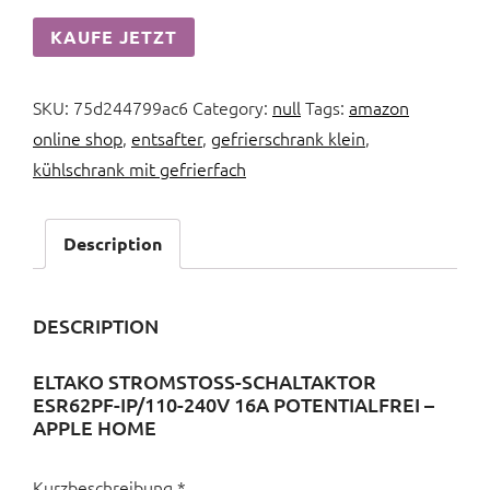
KAUFE JETZT
SKU:
75d244799ac6
Category:
null
Tags:
amazon
online shop
,
entsafter
,
gefrierschrank klein
,
kühlschrank mit gefrierfach
Description
DESCRIPTION
ELTAKO STROMSTOSS-SCHALTAKTOR E
SR62PF-IP/110-240V 16A POTENTIALFREI – A
PPLE HOME
Kurzbeschreibung *