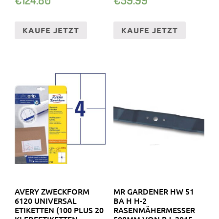
SPIRALSCHLA…
KAUFE JETZT
KAUFE JETZT
AVERY ZWECKFORM
MR GARDENER HW 51
6120 UNIVERSAL
BA H H-2
ETIKETTEN (100 PLUS 20
RASENMÄHERMESSER
KLEBEETIKETTEN
508MM VON BJ. 2015 –