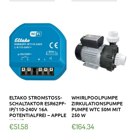
ELTAKO STROMSTOSS-S
WHIRLPOOLPUMPE
CHALTAKTOR ESR62PF-I
ZIRKULATIONSPUMPE
P/110-240V 16A P
PUMPE WTC 50M MIT
OTENTIALFREI – APPLE H
250 W
OME
€
51.58
€
164.34