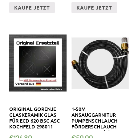
KAUFE JETZT
KAUFE JETZT
ORIGINAL GORENJE
1-50M
GLASKERAMIK GLAS
ANSAUGGARNITUR
FÜR ECD 620 BSC ASC
PUMPENSCHLAUCH
KOCHFELD 298011
FÖRDERSCHLAUCH
SCHWARZ 1 1/4″ ZOLL
€
124.80
€
59.99