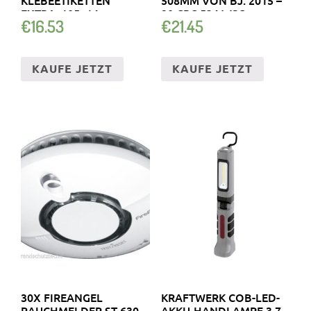
EXTRA, 105×14…
20 CRC 534 WSQ
€
16.53
€
21.45
KAUFE JETZT
KAUFE JETZT
30X FIREANGEL
KRAFTWERK COB-LED-
RAUCHMELDER ST-630-
AKKU-HANDLAMPE 3.7