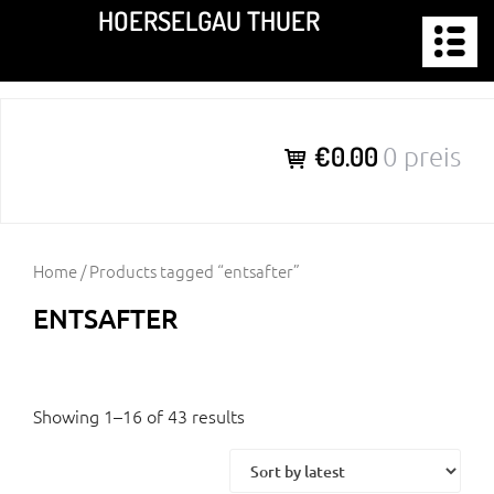
Zum
HOERSELGAU THUER
Inhalt
springen
€0.00
0 preis
Home
/ Products tagged “entsafter”
ENTSAFTER
Showing 1–16 of 43 results