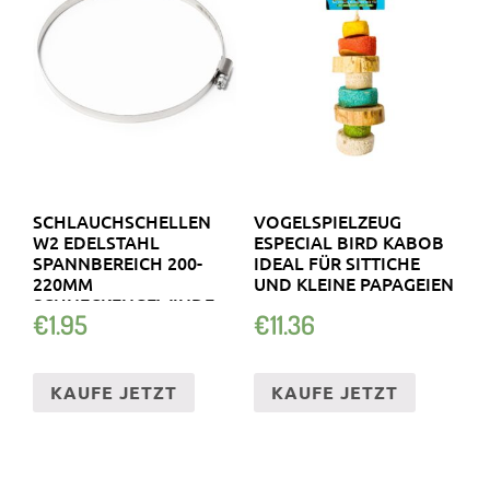
SCHLAUCHSCHELLEN
VOGELSPIELZEUG
W2 EDELSTAHL
ESPECIAL BIRD KABOB
SPANNBEREICH 200-
IDEAL FÜR SITTICHE
220MM
UND KLEINE PAPAGEIEN
SCHNECKENGEWINDE
€
1.95
€
11.36
BREITE 9MM
KAUFE JETZT
KAUFE JETZT