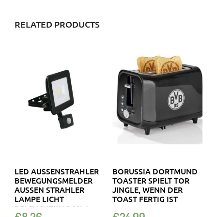
RELATED PRODUCTS
LED AUSSENSTRAHLER B
BORUSSIA DORTMUND
EWEGUNGSMELDER A
TOASTER SPIELT TOR
USSEN STRAHLER LA
JINGLE, WENN DER
MPE LICHT BE
TOAST FERTIG IST
LEUCHTUNG 20W
€
8.26
€
24.99