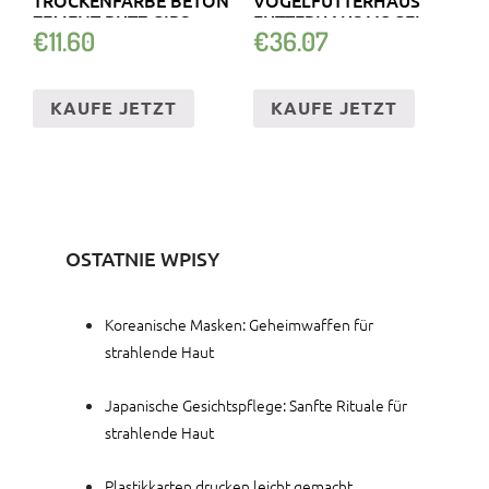
ZEMENT PUTZ GIPS
FUTTERHAUS VOGEL
€
11.60
€
36.07
HAUS HOLZ
KAUFE JETZT
KAUFE JETZT
OSTATNIE WPISY
Koreanische Masken: Geheimwaffen für
strahlende Haut
Japanische Gesichtspflege: Sanfte Rituale für
strahlende Haut
Plastikkarten drucken leicht gemacht