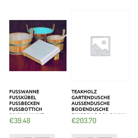
FUSSWANNE
TEAKHOLZ
FUSSKÜBEL F
GARTENDUSCHE
USSBECKEN F
AUSSENDUSCHE B
USSBOTTICH SA
ODENDUSCHE 7
UNAWANNE SA
0X55CM POOL SAUNA G
€
39.48
€
203.70
UNKÜBEL TA
ARTEN DUSCHE
UCHBECKEN ZUBER