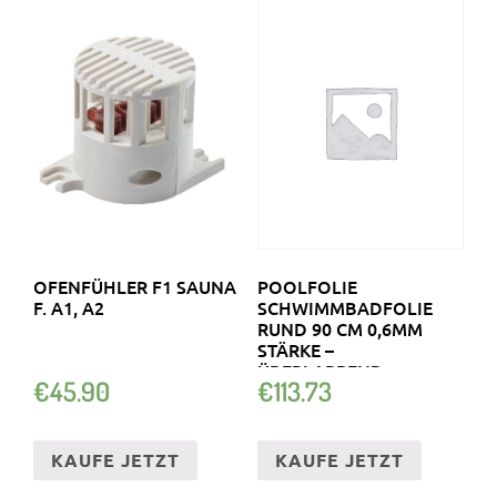
OFENFÜHLER F1 SAUNA
POOLFOLIE
F. A1, A2
SCHWIMMBADFOLIE
RUND 90 CM 0,6MM
STÄRKE –
ÜBERLAPPEND
€
45.90
€
113.73
AUSTAUSCHFOLIE
KAUFE JETZT
KAUFE JETZT