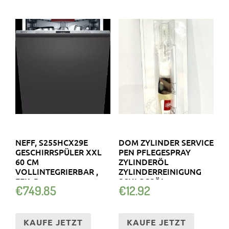
NEFF, S255HCX29E
DOM ZYLINDER SERVICE
GESCHIRRSPÜLER XXL
PEN PFLEGESPRAY
60 CM
ZYLINDERÖL
VOLLINTEGRIERBAR ,
ZYLINDERREINIGUNG
EEK: D
SCHLOSSÖL
€
749.85
€
12.92
KAUFE JETZT
KAUFE JETZT