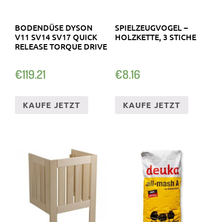
BODENDÜSE DYSON
SPIELZEUGVOGEL –
V11 SV14 SV17 QUICK
HOLZKETTE, 3 STICHE
RELEASE TORQUE DRIVE
€
119.21
€
8.16
KAUFE JETZT
KAUFE JETZT