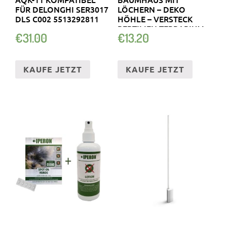
FÜR DELONGHI SER3017
LÖCHERN – DEKO
DLS C002 5513292811
HÖHLE – VERSTECK
REPTILIEN TERRARIUM
€
31.00
€
13.20
KAUFE JETZT
KAUFE JETZT