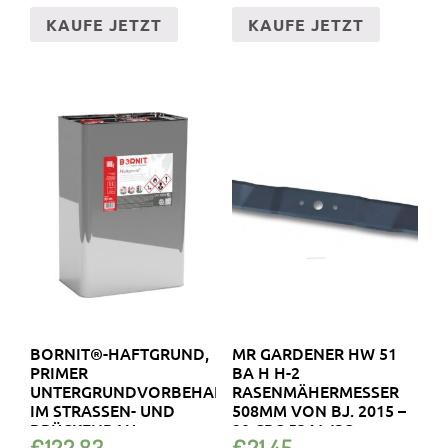
KAUFE JETZT
KAUFE JETZT
BORNIT®-HAFTGRUND,
MR GARDENER HW 51
PRIMER
BA H H-2
UNTERGRUNDVORBEHANDLUNG
RASENMÄHERMESSER
IM STRASSEN- UND B
508MM VON BJ. 2015 –
RÜCKENBAU
20 CRC 534 WSQ
€
122.83
€
21.45