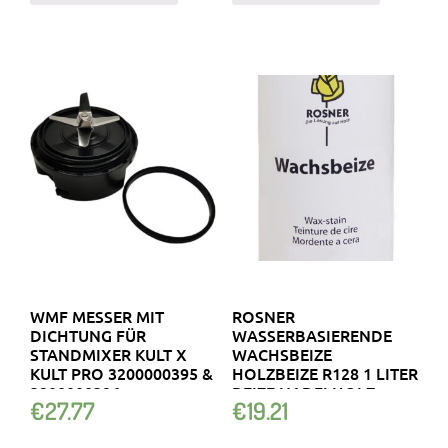
WMF MESSER MIT
ROSNER
DICHTUNG FÜR
WASSERBASIERENDE
STANDMIXER KULT X
WACHSBEIZE
KULT PRO 3200000395 &
HOLZBEIZE R128 1 LITER
3200000396
BEIZE NADELHOLZ
€
27.77
€
19.21