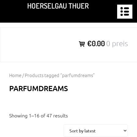
Zum
HOERSELGAU THUER
Inhalt
springen
€0.00
0 preis
Home
/ Products tagged “parfumdreams”
PARFUMDREAMS
Showing 1–16 of 47 results