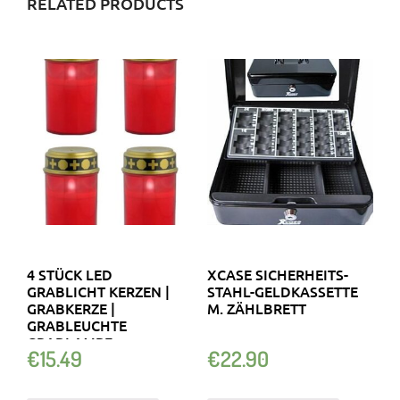
RELATED PRODUCTS
4 STÜCK LED
XCASE SICHERHEITS-
GRABLICHT KERZEN |
STAHL-GELDKASSETTE
GRABKERZE |
M. ZÄHLBRETT
GRABLEUCHTE
GRABLAMPE
€
15.49
€
22.90
FRIEDHOFSKERZE