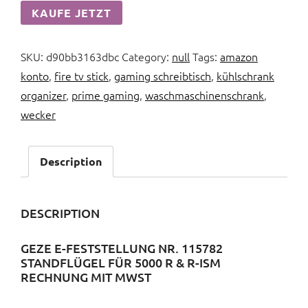
KAUFE JETZT
SKU:
d90bb3163dbc
Category:
null
Tags:
amazon
konto
,
fire tv stick
,
gaming schreibtisch
,
kühlschrank
organizer
,
prime gaming
,
waschmaschinenschrank
,
wecker
Description
DESCRIPTION
GEZE E-FESTSTELLUNG NR. 115782
STANDFLÜGEL FÜR 5000 R & R-ISM
RECHNUNG MIT MWST