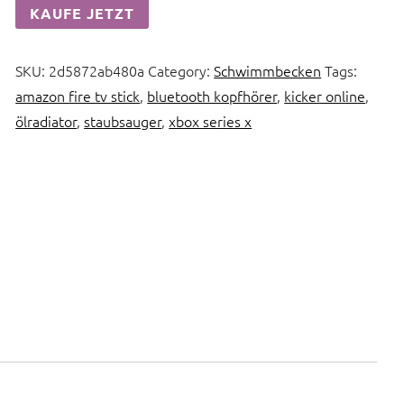
KAUFE JETZT
SKU:
2d5872ab480a
Category:
Schwimmbecken
Tags:
amazon fire tv stick
,
bluetooth kopfhörer
,
kicker online
,
ölradiator
,
staubsauger
,
xbox series x