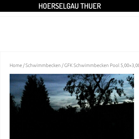
HOERSELGAU THUER
Home
/
Schwimmbecken
/ GFK Schwimmbecken Pool 5,00×3,00