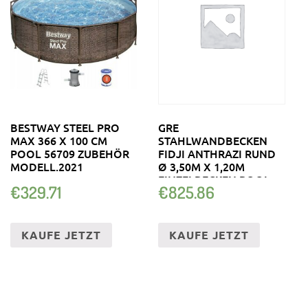
BESTWAY STEEL PRO
GRE
MAX 366 X 100 CM
STAHLWANDBECKEN
POOL 56709 ZUBEHÖR
FIDJI ANTHRAZI RUND
MODELL.2021
Ø 3,50M X 1,20M
EINZELBECKEN POOL
€
329.71
€
825.86
RUNDPOOL…
KAUFE JETZT
KAUFE JETZT