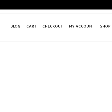
Zum
Inhalt
springen
BLOG
CART
CHECKOUT
MY ACCOUNT
SHOP