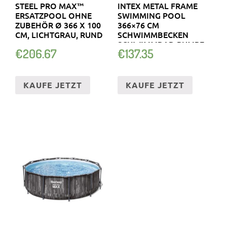
STEEL PRO MAX™
INTEX METAL FRAME
ERSATZPOOL OHNE
SWIMMING POOL
ZUBEHÖR Ø 366 X 100
366×76 CM
CM, LICHTGRAU, RUND
SCHWIMMBECKEN
SCHWIMMBAD PUMPE
€
206.67
€
137.35
28212
KAUFE JETZT
KAUFE JETZT