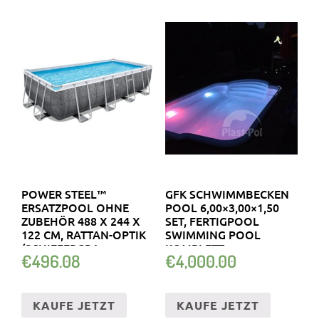
POWER STEEL™
GFK SCHWIMMBECKEN
ERSATZPOOL OHNE
POOL 6,00×3,00×1,50
ZUBEHÖR 488 X 244 X
SET, FERTIGPOOL
122 CM, RATTAN-OPTIK
SWIMMING POOL
(SCHIEFERGRA…
KOMPLETT
€
496.08
€
4,000.00
KAUFE JETZT
KAUFE JETZT