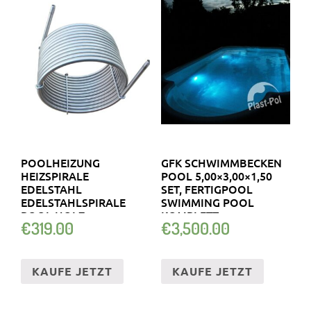
POOLHEIZUNG
GFK SCHWIMMBECKEN
HEIZSPIRALE
POOL 5,00×3,00×1,50
EDELSTAHL
SET, FERTIGPOOL
EDELSTAHLSPIRALE
SWIMMING POOL
POOL HOLZ
KOMPLETT
€
319.00
€
3,500.00
KÜHLSPIRALE SPIRALE
KAUFE JETZT
KAUFE JETZT