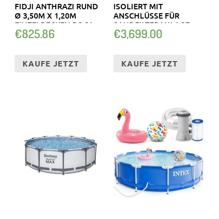
FIDJI ANTHRAZI RUND
ISOLIERT MIT
Ø 3,50M X 1,20M
ANSCHLÜSSE FÜR
EINZELBECKEN POOL
SANDFILTERANLAGE
€
825.86
€
3,699.00
RUNDPOOL…
KAUFE JETZT
KAUFE JETZT