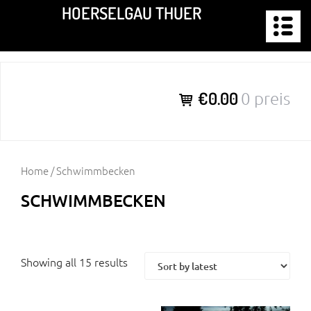
Zum
HOERSELGAU THUER
Inhalt
springen
€0.00
0 preis
Home
/ Schwimmbecken
SCHWIMMBECKEN
Showing all 15 results