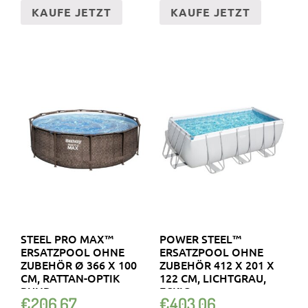
KAUFE JETZT
KAUFE JETZT
STEEL PRO MAX™
POWER STEEL™
ERSATZPOOL OHNE
ERSATZPOOL OHNE
ZUBEHÖR Ø 366 X 100
ZUBEHÖR 412 X 201 X
CM, RATTAN-OPTIK
122 CM, LICHTGRAU,
RUND
ECKIG
€
206.67
€
403.06