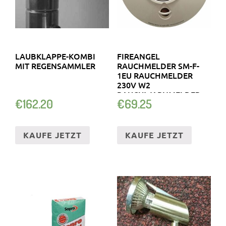
LAUBKLAPPE-KOMBI
FIREANGEL
MIT REGENSAMMLER
RAUCHMELDER SM-F-
1EU RAUCHMELDER
230V W2
RAUCHWARNMELDER
€
162.20
€
69.25
KABEL
KAUFE JETZT
KAUFE JETZT