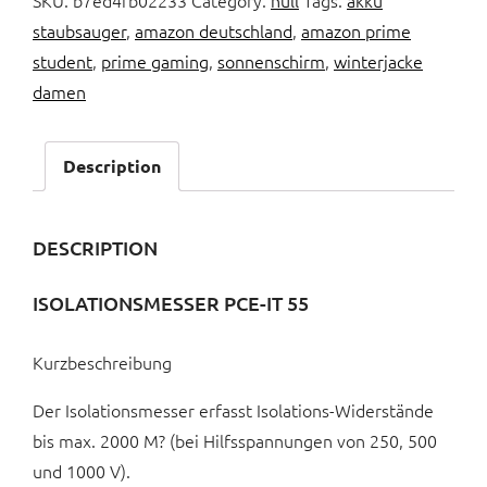
SKU:
b7ed4fb02233
Category:
null
Tags:
akku
staubsauger
,
amazon deutschland
,
amazon prime
student
,
prime gaming
,
sonnenschirm
,
winterjacke
damen
Description
DESCRIPTION
ISOLATIONSMESSER PCE-IT 55
Kurzbeschreibung
Der Isolationsmesser erfasst Isolations-Widerstände
bis max. 2000 M? (bei Hilfsspannungen von 250, 500
und 1000 V).