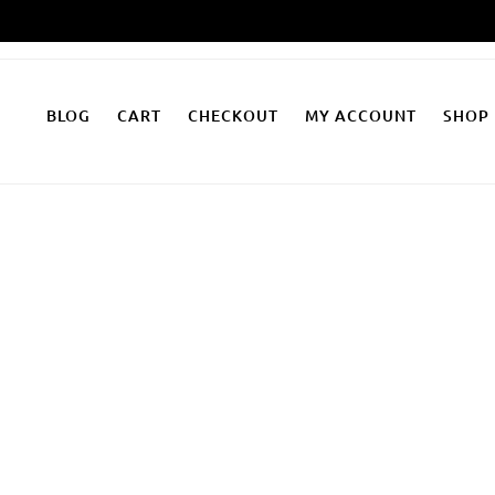
Zum
Inhalt
springen
BLOG
CART
CHECKOUT
MY ACCOUNT
SHOP