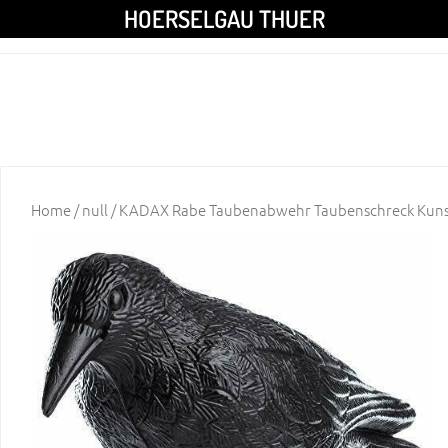
HOERSELGAU THUER
Home
/
null
/ KADAX Rabe Taubenabwehr Taubenschreck Kuns