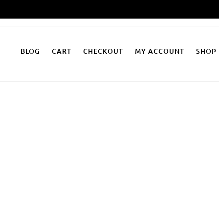
Zum
Inhalt
springen
BLOG
CART
CHECKOUT
MY ACCOUNT
SHOP