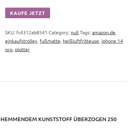
KAUFE JETZT
SKU:
fc4312ab8541
Category:
null
Tags:
amazon.de
,
einkaufstrolley
,
fußmatte
,
heißluftfritteuse
,
iphone 14
pro
,
plotter
HHEMMENDEM KUNSTSTOFF ÜBERZOGEN 250