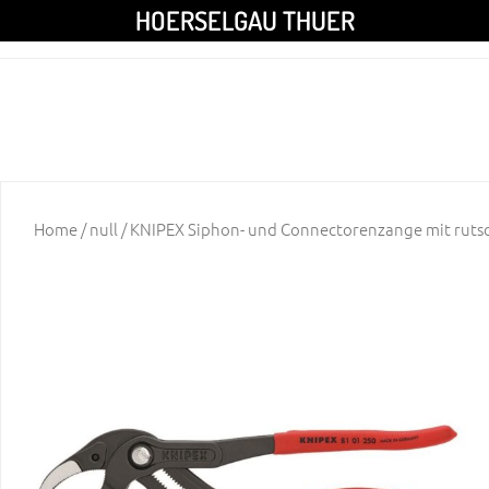
HOERSELGAU THUER
Home
/
null
/ KNIPEX Siphon- und Connectorenzange mit ru