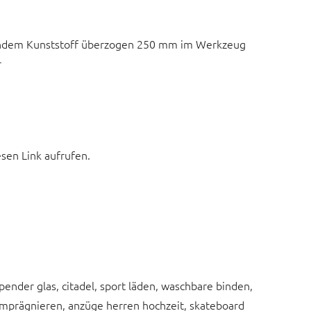
ndem Kunststoff überzogen 250 mm im Werkzeug
r
esen Link aufrufen.
spender glas, citadel, sport läden, waschbare binden,
n imprägnieren, anzüge herren hochzeit, skateboard