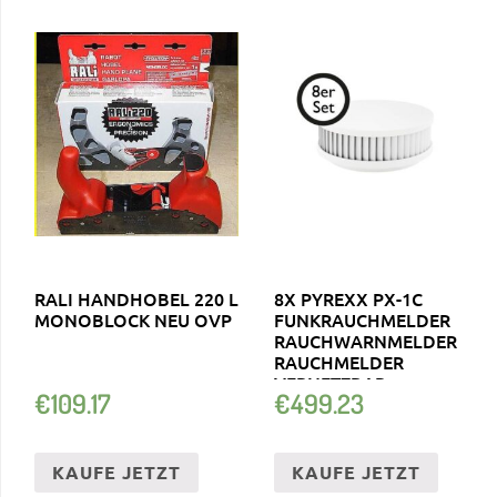
RALI HANDHOBEL 220 L
8X PYREXX PX-1C
MONOBLOCK NEU OVP
FUNKRAUCHMELDER
RAUCHWARNMELDER
RAUCHMELDER
VERNETZBAR
€
109.17
€
499.23
KAUFE JETZT
KAUFE JETZT