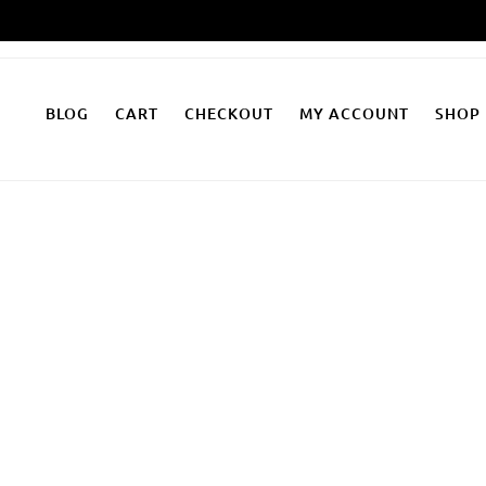
Zum
Inhalt
springen
BLOG
CART
CHECKOUT
MY ACCOUNT
SHOP