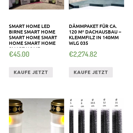
SMART HOME LED
DÄMMPAKET FÜR CA.
BIRNE SMART HOME
120 M² DACHAUSBAU –
SMART HOME SMART
KLEMMFILZ IN 140MM
HOME SMART HOME
WLG 035
SMART HOME
€
45.00
€
2,274.82
KAUFE JETZT
KAUFE JETZT