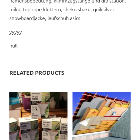
namensbedeutung, klimmzugstange und dip station,
miku, top rope klettern, sheko shake, quiksilver
snowboardjacke, laufschuh asics
yyyyy
null
RELATED PRODUCTS