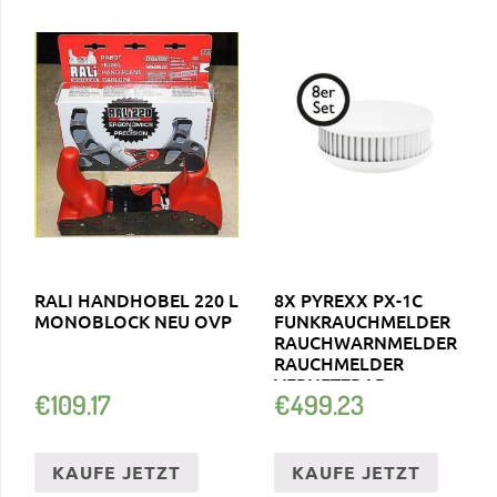
RALI HANDHOBEL 220 L
8X PYREXX PX-1C
MONOBLOCK NEU OVP
FUNKRAUCHMELDER
RAUCHWARNMELDER
RAUCHMELDER
VERNETZBAR
€
109.17
€
499.23
KAUFE JETZT
KAUFE JETZT