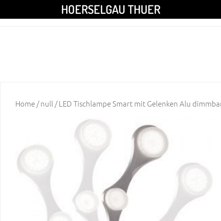
HOERSELGAU THUER
Home
/
null
/ LED Tischlampe Smart mit Gelenken Alu dimmba