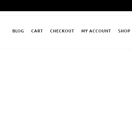
Zum
Inhalt
springen
BLOG
CART
CHECKOUT
MY ACCOUNT
SHOP