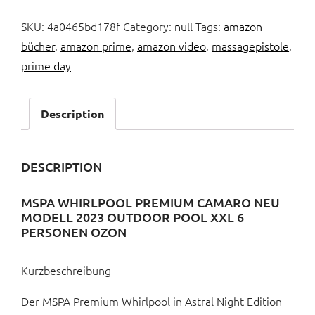
SKU:
4a0465bd178f
Category:
null
Tags:
amazon
bücher
,
amazon prime
,
amazon video
,
massagepistole
,
prime day
Description
DESCRIPTION
MSPA WHIRLPOOL PREMIUM CAMARO NEU
MODELL 2023 OUTDOOR POOL XXL 6
PERSONEN OZON
Kurzbeschreibung
Der MSPA Premium Whirlpool in Astral Night Edition