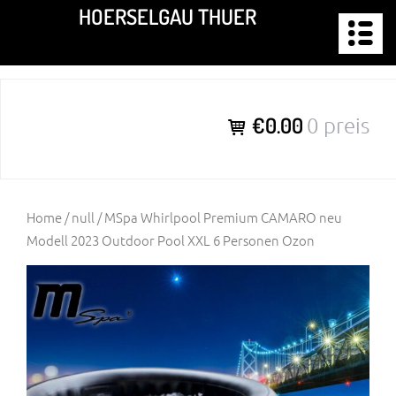
Zum
HOERSELGAU THUER
Inhalt
springen
€0.00
0 preis
Home
/
null
/ MSpa Whirlpool Premium CAMARO neu
Modell 2023 Outdoor Pool XXL 6 Personen Ozon