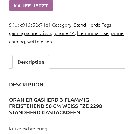
KAUFE JETZT
SKU:
c916a52c71d1
Category:
Stand-Herde
Tags:
gaming schreibtisch
,
iphone 14
,
klemmmarkise
,
prime
gaming
,
waffeleisen
Description
DESCRIPTION
ORANIER GASHERD 3-FLAMMIG
FREISTEHEND 50 CM WEISS FZE 2298 S
TANDHERD GASBACKOFEN
Kurzbeschreibung