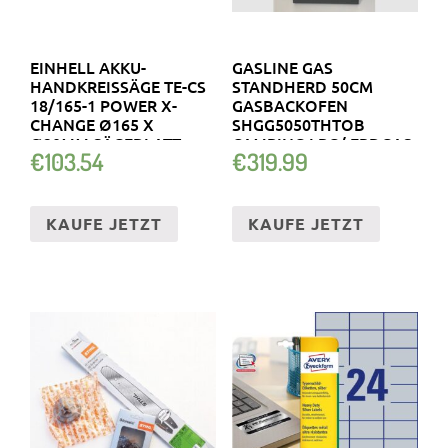
EINHELL AKKU-
GASLINE GAS
HANDKREISSÄGE TE-CS
STANDHERD 50CM
18/165-1 POWER X-
GASBACKOFEN
CHANGE Ø165 X
SHGG5050THTOB
Ø20MM SÄGEBLATT
CAMPING LPG/ ERDGAS
€
103.54
€
319.99
KAUFE JETZT
KAUFE JETZT