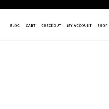
Zum
Inhalt
springen
BLOG
CART
CHECKOUT
MY ACCOUNT
SHOP