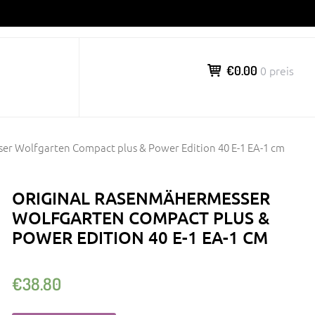
€0.00
0 preis
er Wolfgarten Compact plus & Power Edition 40 E-1 EA-1 cm
ORIGINAL RASENMÄHERMESSER
WOLFGARTEN COMPACT PLUS &
POWER EDITION 40 E-1 EA-1 CM
€
38.80