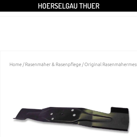
HOERSELGAU THUER
Home
/
Rasenmäher & Rasenpflege
/ Original Rasenmähermess