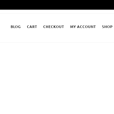
Zum
Inhalt
springen
BLOG
CART
CHECKOUT
MY ACCOUNT
SHOP