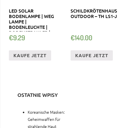
LED SOLAR
SCHILDKRÖTENHAUS
BODENLAMPE | WEG
OUTDOOR – TH LS1-J
LAMPE |
BODENLEUCHTE |
BODENSTRAHLER |
€
9.29
€
140.00
SOLARLAMPE
KAUFE JETZT
KAUFE JETZT
OSTATNIE WPISY
Koreanische Masken:
Geheimwaffen für
strahlende Haut