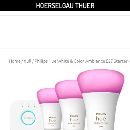
HOERSELGAU THUER
Home
/
null
/ Philips Hue White & Color Ambiance E27 Starter K