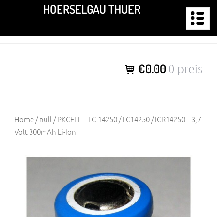
Zum
HOERSELGAU THUER
Inhalt
springen
€0.00
0 preis
Home
/
null
/ PKCELL – LC-14250 / LC14250 / ICR14250 – 3,7
Volt 300mAh Li-Ion