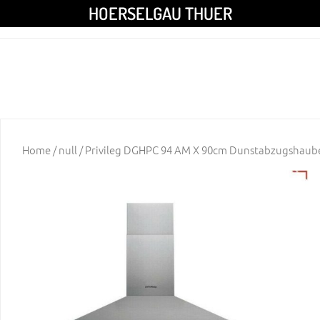
HOERSELGAU THUER
Home
/
null
/ Privileg DGHPC 94 AM X 90cm Dunstabzugshaube