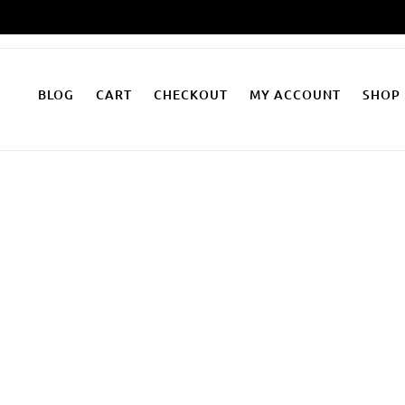
Zum
Inhalt
springen
BLOG
CART
CHECKOUT
MY ACCOUNT
SHOP