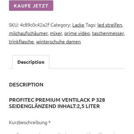
KAUFE JETZT
SKU:
4c89c0c42a2f
Category:
Lacke
Tags:
led streifen
,
milchaufschäumer
,
mixer
,
prime video
,
taschenmesser
,
trinkflasche
,
winterschuhe damen
Description
DESCRIPTION
PROFITEC PREMIUM VENTILACK P 328
SEIDENGLÄNZEND INHALT:2,5 LITER
Kurzbeschreibung *