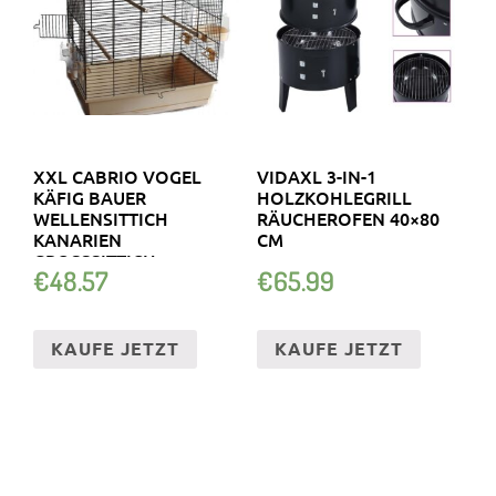
XXL CABRIO VOGEL
VIDAXL 3-IN-1
KÄFIG BAUER
HOLZKOHLEGRILL
WELLENSITTICH
RÄUCHEROFEN 40×80
KANARIEN
CM
GROSSSITTICH V
€
48.57
€
65.99
OGELHAUS NEU
KAUFE JETZT
KAUFE JETZT