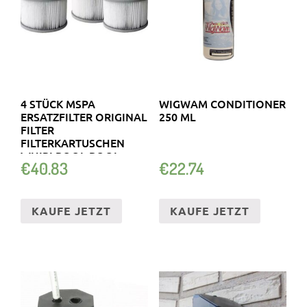
4 STÜCK MSPA
WIGWAM CONDITIONER
ERSATZFILTER ORIGINAL
250 ML
FILTER
FILTERKARTUSCHEN
WHIRLPOOL POOL +
€
40.83
€
22.74
ADAPTER
KAUFE JETZT
KAUFE JETZT