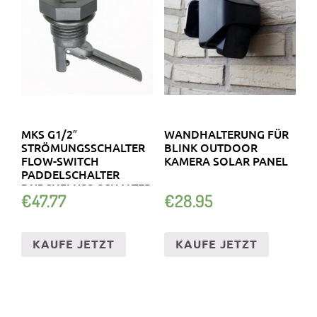
MKS G1/2″
WANDHALTERUNG FÜR
STRÖMUNGSSCHALTER
BLINK OUTDOOR
FLOW-SWITCH
KAMERA SOLAR PANEL
PADDELSCHALTER
DURCHFLUSS-SCHALTER
€
47.77
€
28.95
1A – 70W
KAUFE JETZT
KAUFE JETZT