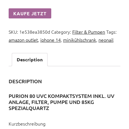
KAUFE JETZT
SKU:
1e538ea3850d
Category:
Filter & Pumpen
Tags:
amazon outlet
,
iphone 14
,
minikühlschrank
,
neonail
Description
DESCRIPTION
PURION 80 UVC KOMPAKTSYSTEM INKL. UV
ANLAGE, FILTER, PUMPE UND 85KG
SPEZIALQUARTZ
Kurzbeschreibung