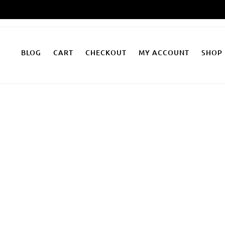
Zum
Inhalt
springen
BLOG
CART
CHECKOUT
MY ACCOUNT
SHOP