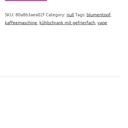
SKU:
80a8b3aea02f
Category:
null
Tags:
blumentopf
,
kaffeemaschine
,
kühlschrank mit gefrierfach
,
vape