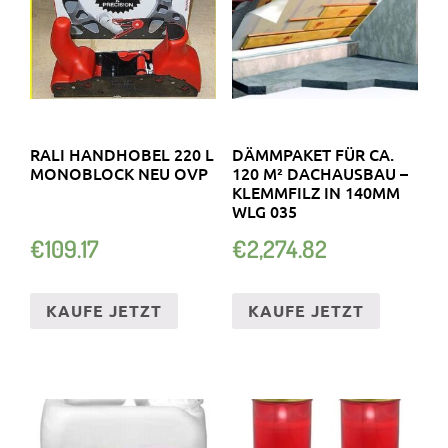
RALI HANDHOBEL 220 L
DÄMMPAKET FÜR CA.
MONOBLOCK NEU OVP
120 M² DACHAUSBAU –
KLEMMFILZ IN 140MM
WLG 035
€
109.17
€
2,274.82
KAUFE JETZT
KAUFE JETZT