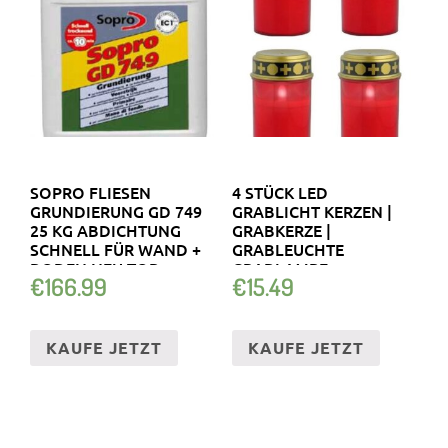
SOPRO FLIESEN
4 STÜCK LED
GRUNDIERUNG GD 749
GRABLICHT KERZEN |
25 KG ABDICHTUNG
GRABKERZE |
SCHNELL FÜR WAND +
GRABLEUCHTE
BODEN NEU TOP
GRABLAMPE
€
166.99
€
15.49
FRIEDHOFSKERZE
KAUFE JETZT
KAUFE JETZT