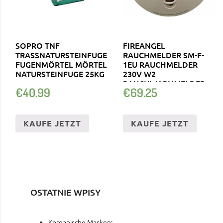
SOPRO TNF
FIREANGEL
TRASSNATURSTEINFUGE
RAUCHMELDER SM-F-
FUGENMÖRTEL MÖRTEL
1EU RAUCHMELDER
NATURSTEINFUGE 25KG
230V W2
RAUCHWARNMELDER
€
40.99
€
69.25
KABEL
KAUFE JETZT
KAUFE JETZT
OSTATNIE WPISY
Koreanische Masken: