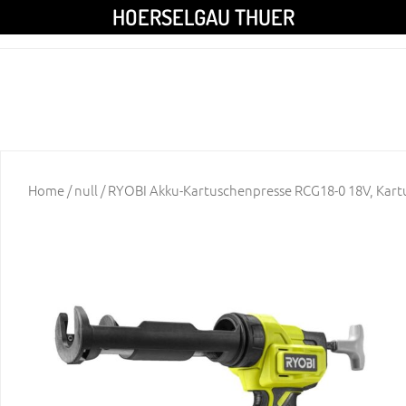
HOERSELGAU THUER
Home
/
null
/ RYOBI Akku-Kartuschenpresse RCG18-0 18V, Kart