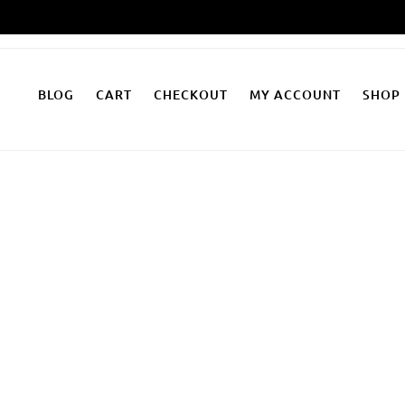
Zum
Inhalt
springen
BLOG
CART
CHECKOUT
MY ACCOUNT
SHOP