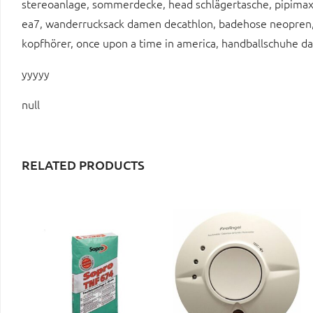
stereoanlage, sommerdecke, head schlägertasche, pipimax,
ea7, wanderrucksack damen decathlon, badehose neopren, r
kopfhörer, once upon a time in america, handballschuhe d
yyyyy
null
RELATED PRODUCTS