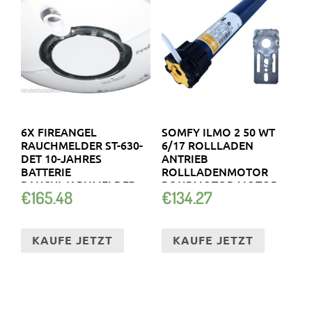
6X FIREANGEL
SOMFY ILMO 2 50 WT
RAUCHMELDER ST-630-
6/17 ROLLLADEN
DET 10-JAHRES
ANTRIEB
BATTERIE
ROLLLADENMOTOR
RAUCHWARNMELDER
ROHRMOTOR MOTOR
€
165.48
€
134.27
ROLLO
KAUFE JETZT
KAUFE JETZT