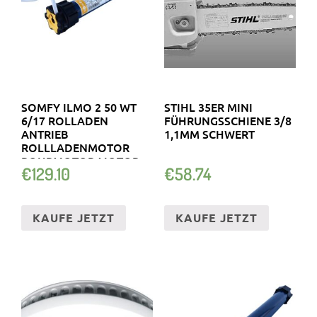
SOMFY ILMO 2 50 WT
STIHL 35ER MINI
6/17 ROLLADEN
FÜHRUNGSSCHIENE 3/8
ANTRIEB
1,1MM SCHWERT
ROLLLADENMOTOR
ROHRMOTOR MOTOR
€
129.10
€
58.74
ROLLO
KAUFE JETZT
KAUFE JETZT