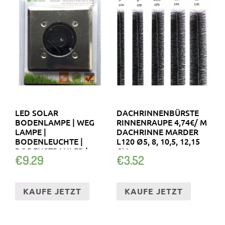
LED SOLAR
DACHRINNENBÜRSTE
BODENLAMPE | WEG
RINNENRAUPE 4,74€/ M
LAMPE |
DACHRINNE MARDER
BODENLEUCHTE |
L120 Ø5, 8, 10,5, 12,15
BODENSTRAHLER |
CM
€
9.29
€
3.52
SOLARLAMPE
KAUFE JETZT
KAUFE JETZT