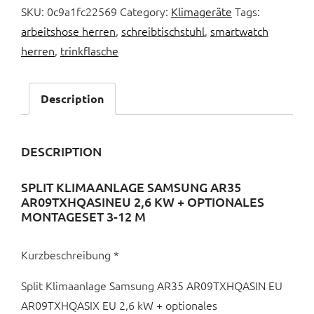
SKU:
0c9a1fc22569
Category:
Klimageräte
Tags:
arbeitshose herren
,
schreibtischstuhl
,
smartwatch
herren
,
trinkflasche
Description
DESCRIPTION
SPLIT KLIMAANLAGE SAMSUNG AR35
AR09TXHQASINEU 2,6 KW + OPTIONALES
MONTAGESET 3-12 M
Kurzbeschreibung *
Split Klimaanlage Samsung AR35 AR09TXHQASIN EU
AR09TXHQASIX EU 2,6 kW + optionales