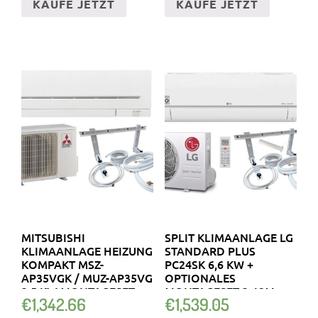
KAUFE JETZT
KAUFE JETZT
MITSUBISHI
SPLIT KLIMAANLAGE LG
KLIMAANLAGE HEIZUNG
STANDARD PLUS
KOMPAKT MSZ-
PC24SK 6,6 KW +
AP35VGK / MUZ-AP35VG
OPTIONALES
3,5 KW MONTAGESET
MONTAGESET 3-12M
€
1,342.66
€
1,539.05
3M
WIFI