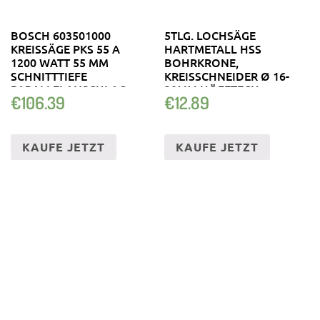
BOSCH 603501000
5TLG. LOCHSÄGE
KREISSÄGE PKS 55 A
HARTMETALL HSS
1200 WATT 55 MM
BOHRKRONE,
SCHNITTTIEFE
KREISSCHNEIDER Ø 16-
PARALLELANSCHLAG
30MM HÖFFTECH
€
106.39
€
12.89
KAUFE JETZT
KAUFE JETZT