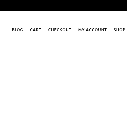
Zum
Inhalt
springen
BLOG
CART
CHECKOUT
MY ACCOUNT
SHOP