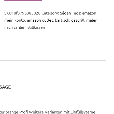
SKU:
8f3796385828
Category:
Sägen
Tags:
amazon
mein konto
,
amazon outlet
,
bartisch
,
gasgrill
,
malen
nach zahlen
,
stillkissen
NSÄGE
ter orange Profi Weitere Varianten mit Einfüllsyteme