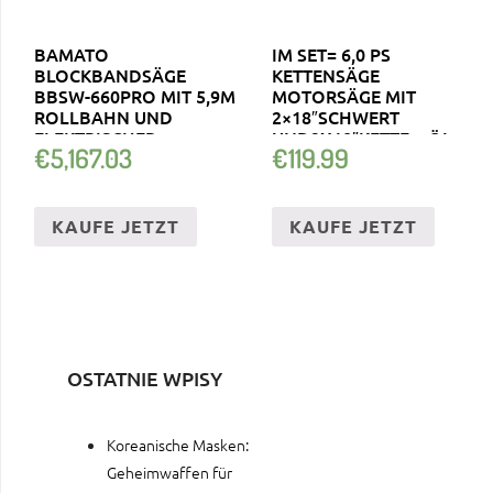
BAMATO
IM SET= 6,0 PS
BLOCKBANDSÄGE
KETTENSÄGE
BBSW-660PRO MIT 5,9M
MOTORSÄGE MIT
ROLLBAHN UND
2×18″SCHWERT
ELEKTRISCHER
UND2X18″KETTE + ÖL +
€
5,167.03
€
119.99
HÖHENVERSTELLUNG
HANDSCHUHE
KAUFE JETZT
KAUFE JETZT
OSTATNIE WPISY
Koreanische Masken:
Geheimwaffen für