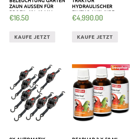
BELEUCHTUNG GARTEN
TRAKTOR
ZAUN AUSSEN FÜR P
HYDRAULISCHER
ROFIL 60* 40 MM
EINZUG AUSWURF
€
16.50
€
4,990.00
SCHWENKBAR ÄSTE
Ø150M
KAUFE JETZT
KAUFE JETZT
8X AUTOMATIK
BEAPHAR 3 X 50 ML