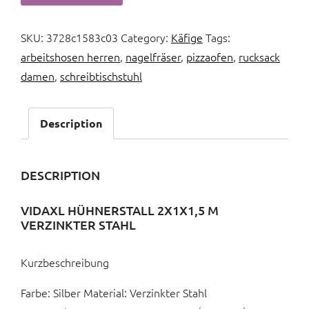
SKU:
3728c1583c03
Category:
Käfige
Tags:
arbeitshosen herren
,
nagelfräser
,
pizzaofen
,
rucksack
damen
,
schreibtischstuhl
Description
DESCRIPTION
VIDAXL HÜHNERSTALL 2X1X1,5 M
VERZINKTER STAHL
Kurzbeschreibung
Farbe: Silber Material: Verzinkter Stahl