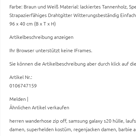
Farbe: Braun und Weiß Material: lackiertes Tannenholz, Sp
Strapazierfähiges Drahtgitter Witterungsbeständig Einfa
96 x 40 cm (B x T x H)
Artikelbeschreibung anzeigen
Ihr Browser unterstützt keine IFrames.
Sie können die Artikelbeschreibung aber durch klick auf di
Artikel Nr.:
0106747159
Melden |
Ähnlichen Artikel verkaufen
herren wanderhose zip off, samsung galaxy s20 hülle, lauf
damen, superhelden kostüm, regenjacken damen, barbie als