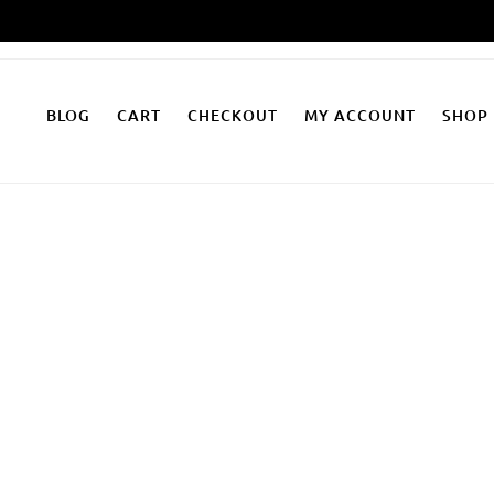
Zum
Inhalt
springen
BLOG
CART
CHECKOUT
MY ACCOUNT
SHOP