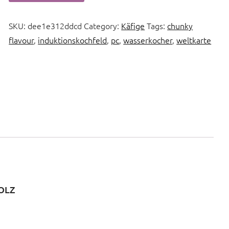
SKU:
dee1e312ddcd
Category:
Käfige
Tags:
chunky
flavour
,
induktionskochfeld
,
pc
,
wasserkocher
,
weltkarte
OLZ