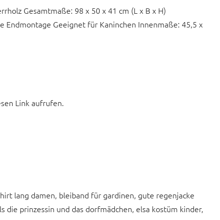
errholz Gesamtmaße: 98 x 50 x 41 cm (L x B x H)
che Endmontage Geeignet für Kaninchen Innenmaße: 45,5 x
esen Link aufrufen.
shirt lang damen, bleiband für gardinen, gute regenjacke
 die prinzessin und das dorfmädchen, elsa kostüm kinder,