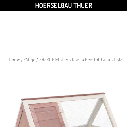
HOERSELGAU THUER
Home
/
Käfige
/ vidaXL Kleintier-/ Kaninchenstall Braun Holz