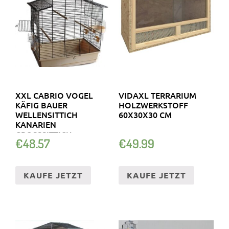
XXL CABRIO VOGEL
VIDAXL TERRARIUM
KÄFIG BAUER
HOLZWERKSTOFF
WELLENSITTICH
60X30X30 CM
KANARIEN
GROSSSITTICH V
€
48.57
€
49.99
OGELHAUS NEU
KAUFE JETZT
KAUFE JETZT