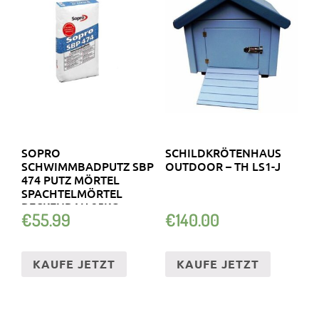
SOPRO
SCHILDKRÖTENHAUS
SCHWIMMBADPUTZ SBP
OUTDOOR – TH LS1-J
474 PUTZ MÖRTEL
SPACHTELMÖRTEL
BECKENBAU 25KG
€
55.99
€
140.00
KAUFE JETZT
KAUFE JETZT