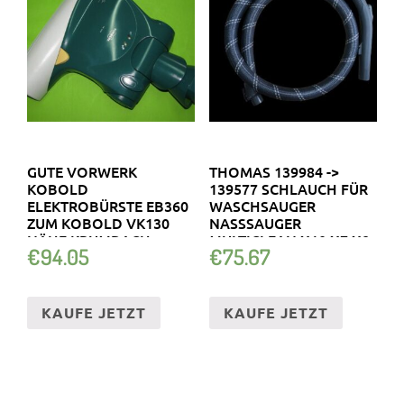
GUTE VORWERK
THOMAS 139984 ->
KOBOLD
139577 SCHLAUCH FÜR
ELEKTROBÜRSTE EB360
WASCHSAUGER
ZUM KOBOLD VK130
NASSSAUGER
NÄHE KRUMBACH
MULTICLEAN X10 X7 X8
€
94.05
€
75.67
KAUFE JETZT
KAUFE JETZT