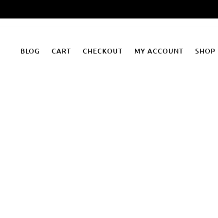
Zum
Inhalt
springen
BLOG
CART
CHECKOUT
MY ACCOUNT
SHOP