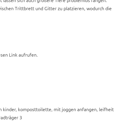
t lassen sich auch größere Tiere problemlos fangen.
ischen Trittbrett und Gitter zu platzieren, wodurch die
esen Link aufrufen.
inder, komposttoilette, mit joggen anfangen, leifheit
radträger 3