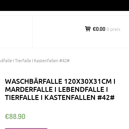
€0.00
0 preis
falle I Tierfalle I Kastenfallen #42#
WASCHBÄRFALLE 120X30X31CM I
MARDERFALLE I LEBENDFALLE I
TIERFALLE I KASTENFALLEN #42#
€
88.90