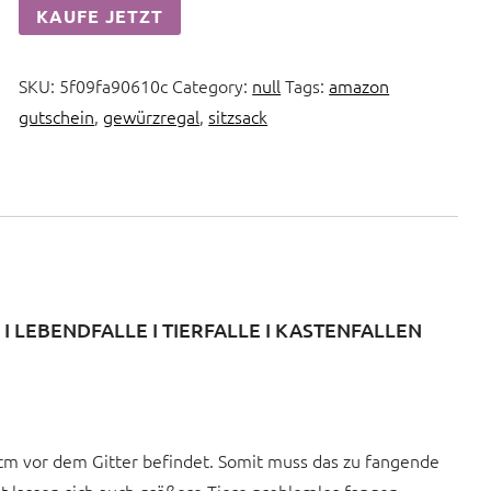
KAUFE JETZT
SKU:
5f09fa90610c
Category:
null
Tags:
amazon
gutschein
,
gewürzregal
,
sitzsack
 LEBENDFALLE I TIERFALLE I KASTENFALLEN
 12cm vor dem Gitter befindet. Somit muss das zu fangende