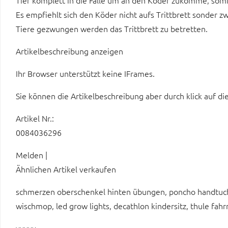
Tier komplett in die Falle um an den Köder zukomme, somi
Es empfiehlt sich den Köder nicht aufs Trittbrett sonder zw
Tiere gezwungen werden das Trittbrett zu betretten.
Artikelbeschreibung anzeigen
Ihr Browser unterstützt keine IFrames.
Sie können die Artikelbeschreibung aber durch klick auf di
Artikel Nr.:
0084036296
Melden |
Ähnlichen Artikel verkaufen
schmerzen oberschenkel hinten übungen, poncho handtuch k
wischmop, led grow lights, decathlon kindersitz, thule fahr