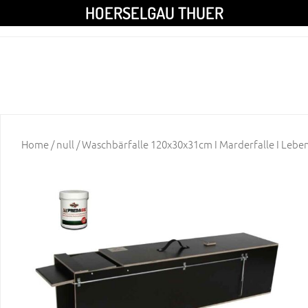
HOERSELGAU THUER
Home
/
null
/ Waschbärfalle 120x30x31cm I Marderfalle I Lebend