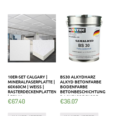
10ER-SET CALGARY |
BS30 ALKYDHARZ
MINERALFASERPLATTE |
ALKYD BETONFARBE
60X60CM | WEISS | R
BODENFARBE
ASTERDECKENPLATTEN |
BETONBESCHICHTUNG
FEINK
DACHFARBE FARBE
€
67.40
€
36.07