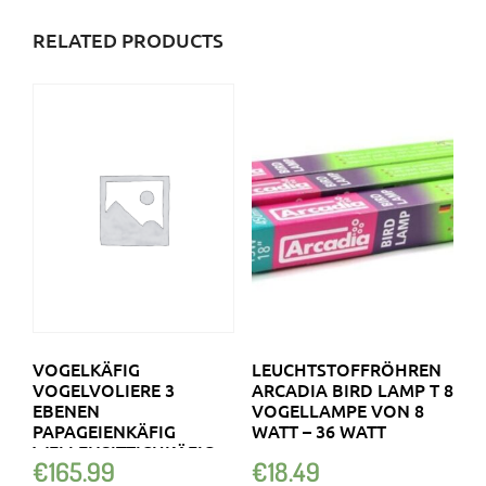
RELATED PRODUCTS
VOGELKÄFIG
LEUCHTSTOFFRÖHREN
VOGELVOLIERE 3
ARCADIA BIRD LAMP T 8
EBENEN
VOGELLAMPE VON 8
PAPAGEIENKÄFIG
WATT – 36 WATT
WELLENSITTICHKÄFIG
€
165.99
€
18.49
NAGERKÄFIG WEISS